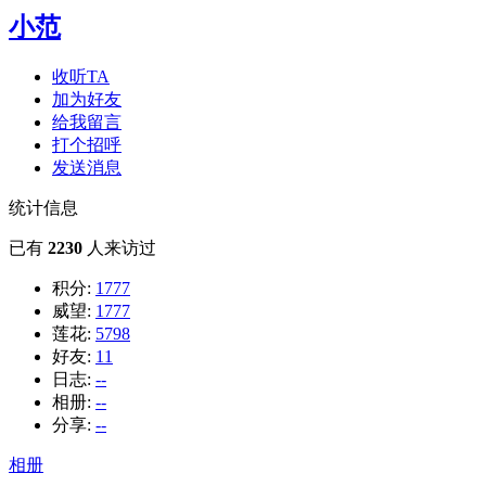
小范
收听TA
加为好友
给我留言
打个招呼
发送消息
统计信息
已有
2230
人来访过
积分:
1777
威望:
1777
莲花:
5798
好友:
11
日志:
--
相册:
--
分享:
--
相册