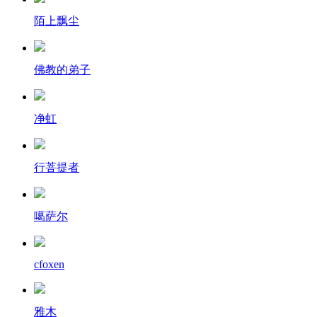
陌上飘尘
佛教的弟子
净虹
行菩提者
噶萨尔
cfoxen
雅木