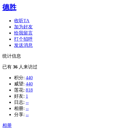
德胜
收听TA
加为好友
给我留言
打个招呼
发送消息
统计信息
已有
36
人来访过
积分:
440
威望:
440
莲花:
818
好友:
1
日志:
--
相册:
--
分享:
--
相册