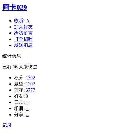
阿卡029
收听TA
加为好友
给我留言
打个招呼
发送消息
统计信息
已有
16
人来访过
积分:
1302
威望:
1302
莲花:
3777
好友:
3
日志:
--
相册:
--
分享:
--
记录