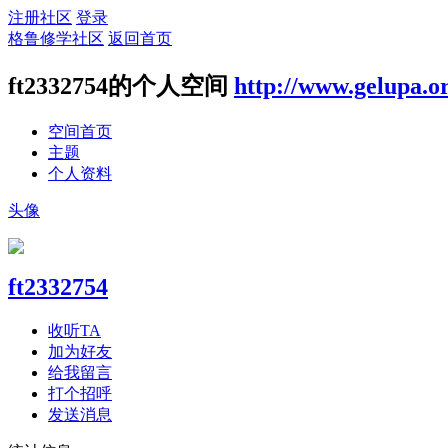
注册社区
登录
格鲁修学社区
返回首页
ft2332754的个人空间
http://www.gelupa.o
空间首页
主题
个人资料
头像
ft2332754
收听TA
加为好友
给我留言
打个招呼
发送消息