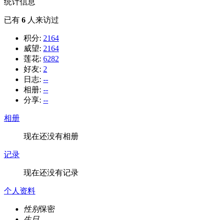
统计信息
已有
6
人来访过
积分:
2164
威望:
2164
莲花:
6282
好友:
2
日志:
--
相册:
--
分享:
--
相册
现在还没有相册
记录
现在还没有记录
个人资料
性别
保密
生日