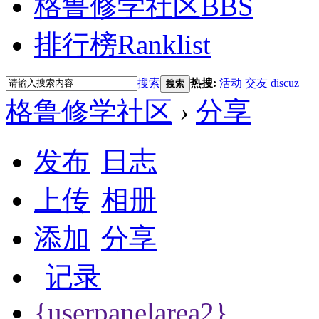
格鲁修学社区
BBS
排行榜
Ranklist
搜索
热搜:
活动
交友
discuz
搜索
格鲁修学社区
›
分享
发布
日志
上传
相册
添加
分享
记录
{userpanelarea2}