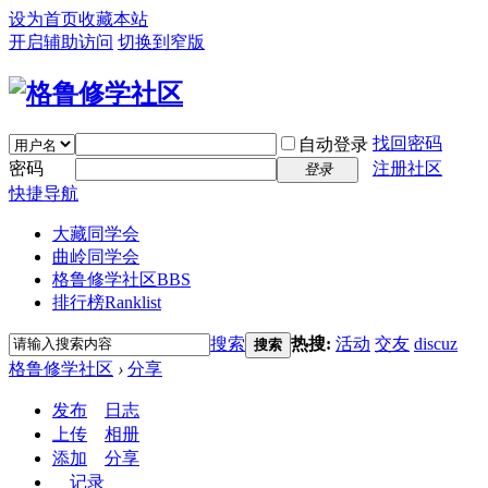
设为首页
收藏本站
开启辅助访问
切换到窄版
找回密码
自动登录
密码
注册社区
登录
快捷导航
大藏同学会
曲岭同学会
格鲁修学社区
BBS
排行榜
Ranklist
搜索
热搜:
活动
交友
discuz
搜索
格鲁修学社区
›
分享
发布
日志
上传
相册
添加
分享
记录