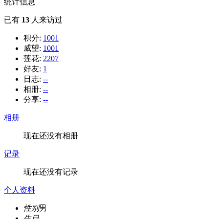
统计信息
已有
13
人来访过
积分:
1001
威望:
1001
莲花:
2207
好友:
1
日志:
--
相册:
--
分享:
--
相册
现在还没有相册
记录
现在还没有记录
个人资料
性别
男
生日