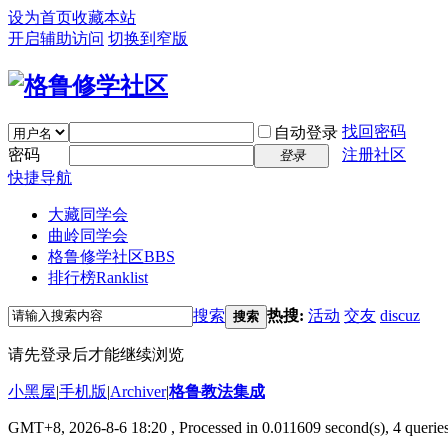
设为首页
收藏本站
开启辅助访问
切换到窄版
找回密码
自动登录
密码
注册社区
登录
快捷导航
大藏同学会
曲岭同学会
格鲁修学社区
BBS
排行榜
Ranklist
搜索
热搜:
活动
交友
discuz
搜索
请先登录后才能继续浏览
小黑屋
|
手机版
|
Archiver
|
格鲁教法集成
GMT+8, 2026-8-6 18:20
, Processed in 0.011609 second(s), 4 querie