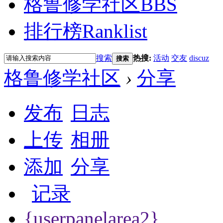
格鲁修学社区
BBS
排行榜
Ranklist
搜索
热搜:
活动
交友
discuz
搜索
格鲁修学社区
›
分享
发布
日志
上传
相册
添加
分享
记录
{userpanelarea2}