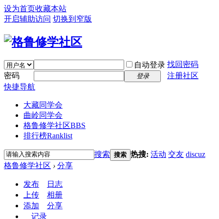
设为首页
收藏本站
开启辅助访问
切换到窄版
找回密码
自动登录
密码
注册社区
登录
快捷导航
大藏同学会
曲岭同学会
格鲁修学社区
BBS
排行榜
Ranklist
搜索
热搜:
活动
交友
discuz
搜索
格鲁修学社区
›
分享
发布
日志
上传
相册
添加
分享
记录