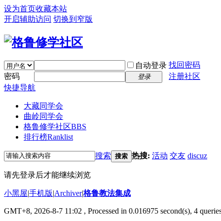
设为首页
收藏本站
开启辅助访问
切换到窄版
找回密码
自动登录
密码
注册社区
登录
快捷导航
大藏同学会
曲岭同学会
格鲁修学社区
BBS
排行榜
Ranklist
搜索
热搜:
活动
交友
discuz
搜索
请先登录后才能继续浏览
小黑屋
|
手机版
|
Archiver
|
格鲁教法集成
GMT+8, 2026-8-7 11:02
, Processed in 0.016975 second(s), 4 querie