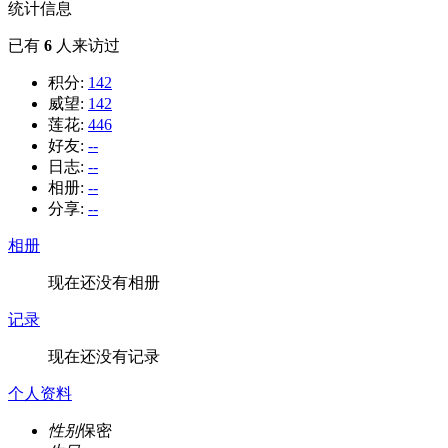
统计信息
已有
6
人来访过
积分:
142
威望:
142
莲花:
446
好友:
--
日志:
--
相册:
--
分享:
--
相册
现在还没有相册
记录
现在还没有记录
个人资料
性别
保密