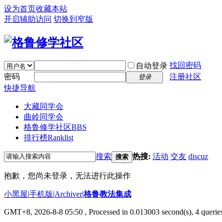
设为首页
收藏本站
开启辅助访问
切换到窄版
找回密码
自动登录
密码
注册社区
登录
快捷导航
大藏同学会
曲岭同学会
格鲁修学社区
BBS
排行榜
Ranklist
搜索
热搜:
活动
交友
discuz
搜索
抱歉，您尚未登录，无法进行此操作
小黑屋
|
手机版
|
Archiver
|
格鲁教法集成
GMT+8, 2026-8-8 05:50
, Processed in 0.013003 second(s), 4 querie