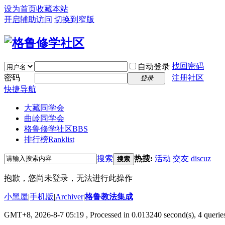
设为首页
收藏本站
开启辅助访问
切换到窄版
找回密码
自动登录
密码
注册社区
登录
快捷导航
大藏同学会
曲岭同学会
格鲁修学社区
BBS
排行榜
Ranklist
搜索
热搜:
活动
交友
discuz
搜索
抱歉，您尚未登录，无法进行此操作
小黑屋
|
手机版
|
Archiver
|
格鲁教法集成
GMT+8, 2026-8-7 05:19
, Processed in 0.013240 second(s), 4 querie