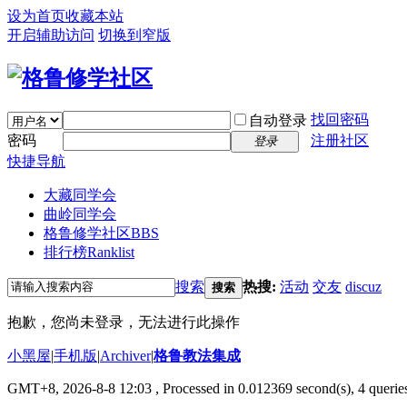
设为首页
收藏本站
开启辅助访问
切换到窄版
找回密码
自动登录
密码
注册社区
登录
快捷导航
大藏同学会
曲岭同学会
格鲁修学社区
BBS
排行榜
Ranklist
搜索
热搜:
活动
交友
discuz
搜索
抱歉，您尚未登录，无法进行此操作
小黑屋
|
手机版
|
Archiver
|
格鲁教法集成
GMT+8, 2026-8-8 12:03
, Processed in 0.012369 second(s), 4 querie