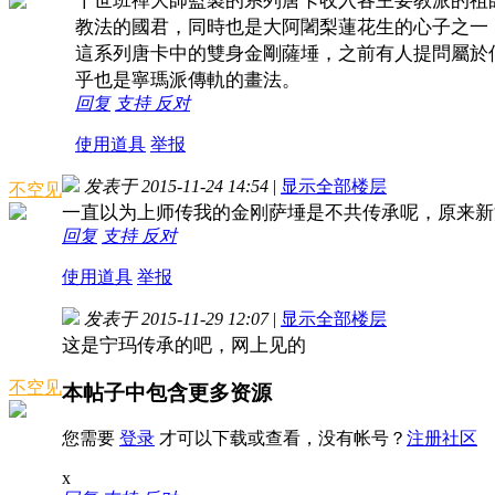
十世班禪大師監製的系列唐卡收入各主要教派的祖
教法的國君，同時也是大阿闍梨蓮花生的心子之一
這系列唐卡中的雙身金剛薩埵，之前有人提問屬於
乎也是寧瑪派傳軌的畫法。
回复
支持
反对
使用道具
举报
发表于 2015-11-24 14:54
|
显示全部楼层
不空见
一直以为上师传我的金刚萨埵是不共传承呢，原来新
回复
支持
反对
使用道具
举报
发表于 2015-11-29 12:07
|
显示全部楼层
这是宁玛传承的吧，网上见的
不空见
本帖子中包含更多资源
您需要
登录
才可以下载或查看，没有帐号？
注册社区
x