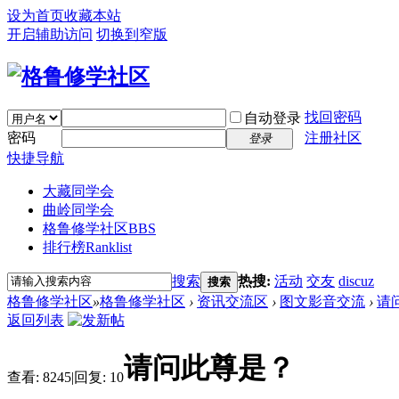
设为首页
收藏本站
开启辅助访问
切换到窄版
找回密码
自动登录
密码
注册社区
登录
快捷导航
大藏同学会
曲岭同学会
格鲁修学社区
BBS
排行榜
Ranklist
搜索
热搜:
活动
交友
discuz
搜索
格鲁修学社区
»
格鲁修学社区
›
资讯交流区
›
图文影音交流
›
请
返回列表
请问此尊是？
查看:
8245
|
回复:
10