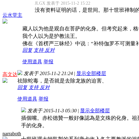
JLGX 发表于 2015-11-2 15:22
没有资料证明的话，是世间。那十世班禅制
云水堂主
藏人以为他是观自在菩萨的化身。但考究起来，格
我个人以为是护教法王。
佛在《首楞严三昧经》中说：“补特伽罗不可测量
回复
支持
反对
使用道具
举报
发表于 2015-11-2 21:24
|
显示全部楼层
高文达
祛除蛇毒，是否就是去除龙族的迫害、
回复
支持
反对
使用道具
举报
发表于 2015-11-3 05:30
|
显示全部楼层
插個嘴。赤松德贊一般好像認為是文殊的化身。祖
手的化身。
narraboth