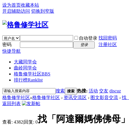
设为首页
收藏本站
开启辅助访问
切换到窄版
找回密码
自动登录
密码
注册社区
登录
快捷导航
大藏同学会
曲岭同学会
格鲁修学社区
BBS
排行榜
Ranklist
搜索
热搜:
活动
交友
discuz
搜索
格鲁修学社区
»
格鲁修学社区
›
资讯交流区
›
图文影音交流
›
找
返回列表
找「阿達爾媽佛佛母
查看:
4382
|
回复:
0