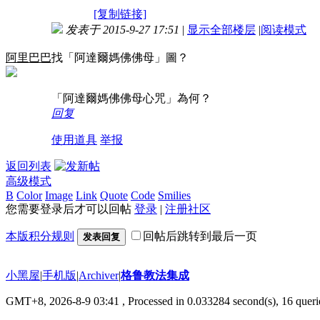
[复制链接]
发表于 2015-9-27 17:51
|
显示全部楼层
|
阅读模式
阿里巴巴
找「阿達爾媽佛佛母」圖？
「阿達爾媽佛佛母心咒」為何？
回复
使用道具
举报
返回列表
高级模式
B
Color
Image
Link
Quote
Code
Smilies
您需要登录后才可以回帖
登录
|
注册社区
本版积分规则
回帖后跳转到最后一页
发表回复
小黑屋
|
手机版
|
Archiver
|
格鲁教法集成
GMT+8, 2026-8-9 03:41
, Processed in 0.033284 second(s), 16 queri